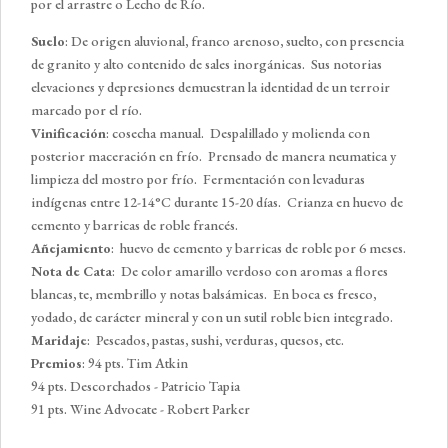
por el arrastre o Lecho de Río.
Suelo
: De origen aluvional, franco arenoso, suelto, con presencia
de granito y alto contenido de sales inorgánicas. Sus notorias
elevaciones y depresiones demuestran la identidad de un terroir
marcado por el río.
Vinificación
: cosecha manual. Despalillado y molienda con
posterior maceración en frío. Prensado de manera neumatica y
limpieza del mostro por frío. Fermentación con levaduras
indígenas entre 12-14°C durante 15-20 días. Crianza en huevo de
cemento y barricas de roble francés.
Añejamiento
: huevo de cemento y barricas de roble por 6 meses.
Nota de Cata
: De color amarillo verdoso con aromas a flores
blancas, te, membrillo y notas balsámicas. En boca es fresco,
yodado, de carácter mineral y con un sutil roble bien integrado.
Maridaje
: Pescados, pastas, sushi, verduras, quesos, etc.
Premios
: 94 pts. Tim Atkin
94 pts. Descorchados - Patricio Tapia
91 pts. Wine Advocate - Robert Parker